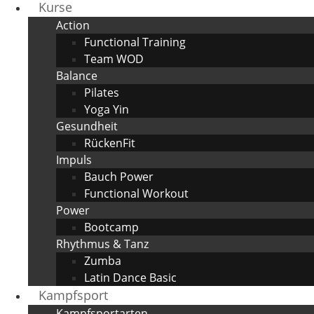
Kurse
Action
Functional Training
Team WOD
Balance
Pilates
Yoga Yin
Gesundheit
RückenFit
Impuls
Bauch Power
Functional Workout
Power
Bootcamp
Rhythmus & Tanz
Zumba
Latin Dance Basic
Kampfsport
Kampfsportarten