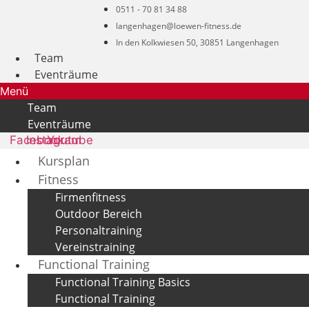
0511 - 70 81 34 88
langenhagen@loewen-fitness.de
In den Kolkwiesen 50, 30851 Langenhagen
Team
Eventräume
Menü
Team
Eventräume
Facebook
Instagram
Youtube
Kursplan
Fitness
Firmenfitness
Outdoor Bereich
Personaltraining
Vereinstraining
Functional Training
Functional Training Basics
Functional Training