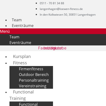
0511 - 70 81 34 88
langenhagen@loewen-fitness.de
In den Kolkwiesen 50, 30851 Langenhagen
Team
Eventräume
Menü
Team
Eventräume
Facebook
Instagram
Youtube
Kursplan
Fitness
Firmenfitness
Outdoor Bereich
Personaltraining
Vereinstraining
Functional
Training
Functional