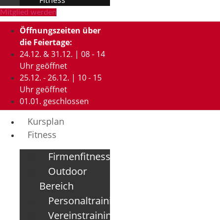
Mitglied werden
Öffnungszeiten über
die Feiertage:
24.12. & 31.12. | 08 - 14
Uhr geöffnet
25.12. - 26.12. | 10 - 15
Uhr geöffnet
01.01. geschlossen
Kursplan
Fitness
Firmenfitness
Outdoor
Bereich
Personaltraining
Vereinstraining