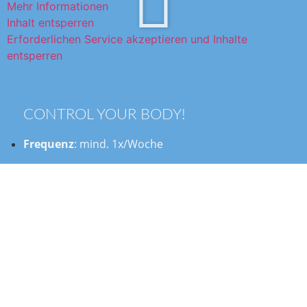
Mehr Informationen
Inhalt entsperren
Erforderlichen Service akzeptieren und Inhalte
entsperren
CONTROL YOUR BODY!
Frequenz
: mind. 1x/Woche
Kursdauer
: 60 Minuten
Deine Kursleiterin
: Isabel
Besonders effizient für
: Stärkung der
Skelettmuskulatur