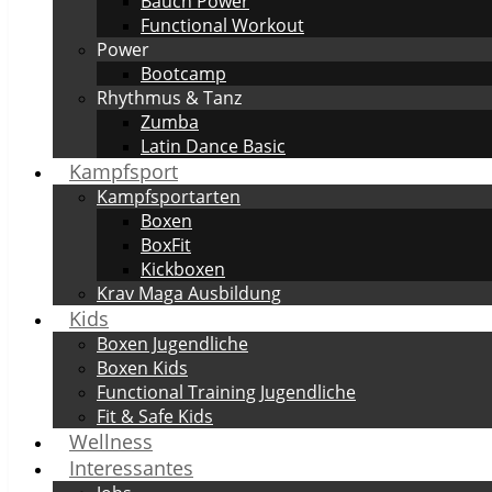
Bauch Power
Functional Workout
Power
Bootcamp
Rhythmus & Tanz
Zumba
Latin Dance Basic
Kampfsport
Kampfsportarten
Boxen
BoxFit
Kickboxen
Krav Maga Ausbildung
Kids
Boxen Jugendliche
Boxen Kids
Functional Training Jugendliche
Fit & Safe Kids
Wellness
Interessantes