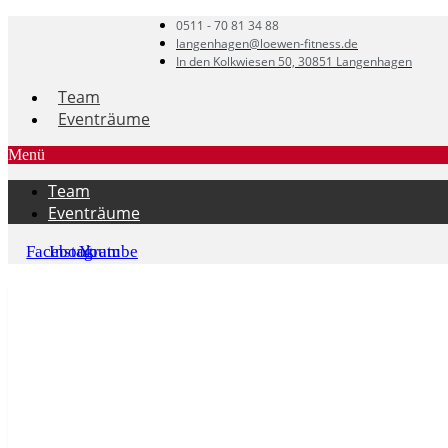
0511 - 70 81 34 88
langenhagen@loewen-fitness.de
In den Kolkwiesen 50, 30851 Langenhagen
Team
Eventräume
Menü
Team
Eventräume
Facebook
Instagram
Youtube